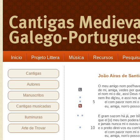
Início
Projeto Littera
Música
Recursos
Pesquis
Cantigas
João Airas de Sant
Autores
O meu amigo nom pod'hav
de mi,
amiga
, vedes por qu
el nom mi o diz, assi Deus
Manuscritos
nem lho dig'eu, e assi nos
5
el com pavor nom mi o
Cantigas musicadas
eu, amiga,
non'o posso
E
gram sazom há
já,
per bõ
Iluminuras
que el [o] meu bem podera
e jamais nunca mi o ousou 
10
Arte de Trovar
e o
preito
direi-vos eu com'
el com pavor nom mi o o
eu, amiga, non'o posso 