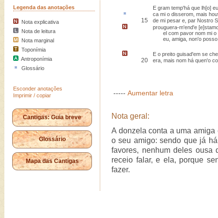
Legenda das anotações
E gram temp'há que lh[o] eu
ca
mi o disserom, mais hou
15
de mi pesar e, par Nostro 
Nota explicativa
prouguera-m'end
'e [e]stam
Nota de leitura
el com pavor nom mi o o
eu, amiga, non'o posso 
Nota marginal
Toponímia
E o preito guisad'em se ch
Antroponímia
20
era
, mais nom há quen'o c
Glossário
Esconder anotações
-----
Aumentar letra
Imprimir / copiar
Nota geral:
Cantigas: Guia breve
A donzela conta a uma amiga 
Glossário
o seu amigo: sendo que já há 
favores, nenhum deles ousa d
receio falar, e ela, porque s
Mapa das Cantigas
fazer.