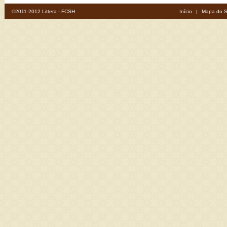
©2011-2012 Littera - FCSH
Início
|
Mapa do S