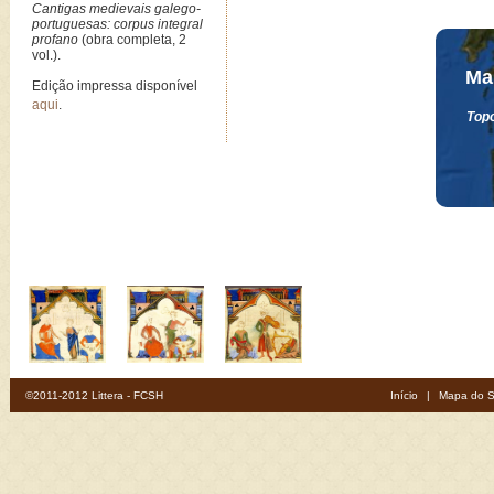
Cantigas medievais galego-
portuguesas: corpus integral
profano
(obra completa, 2
vol.).
Ma
Edição impressa disponível
aqui
.
Topo
©2011-2012 Littera - FCSH
Início
|
Mapa do S