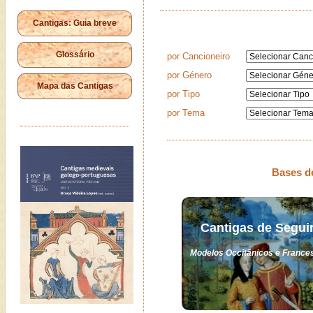
Cantigas: Guia breve
Glossário
por Cancioneiro
por Género
Mapa das Cantigas
por Tipo
por Tema
Bases d
Cantigas de Segui
Modelos Occitânicos e France