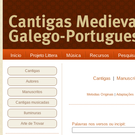
Início
Projeto Littera
Música
Recursos
Pesquis
Cantigas
Cantigas
|
Manuscri
Autores
Manuscritos
Melodias Originais
|
Adaptações
Cantigas musicadas
Iluminuras
Arte de Trovar
Palavras nos versos ou incipit: