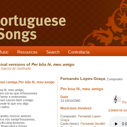
usic
Resources
Search
Contrafacta
ical versions of
Per bõa fé, meu amigo
 Garcia de Guilhade
Fernando Lopes-Graça
, Compositor
inal cantiga
Per bõa fé, meu amigo
Per boa fé, meu amigo
oa fé, meu amigo,
em sei eu que m'houvestes
'amor e estevestes
Date
gram sazom bem comigo;
13-18/10/1960
Re
vede-lo que vos digo:
safou.
Musicians involved
Listen to s
randes nossos amores
Compositor:
Fernando Lopes-
mi e vós sempr'houvemos,
Graça
 lhi cima fezemos,
Canto (tenor):
Fernando Serafim
Brancafrol e Flores;