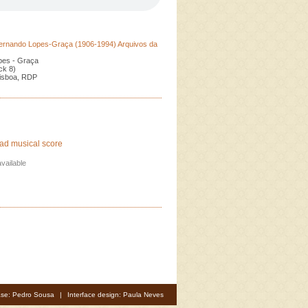
ernando Lopes-Graça (1906-1994) Arquivos da
pes - Graça
k 8)
Lisboa, RDP
ad musical score
vailable
se: Pedro Sousa
|
Interface design: Paula Neves