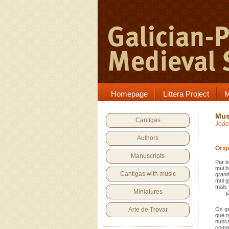
Homepage
Littera Project
M
Mus
Cantigas
João
Authors
Orig
Manuscripts
Per b
mui b
Cantigas with music
grand
mui 
mais 
Miniatures
já 
Arte de Trovar
Os g
que 
nunca
coma 