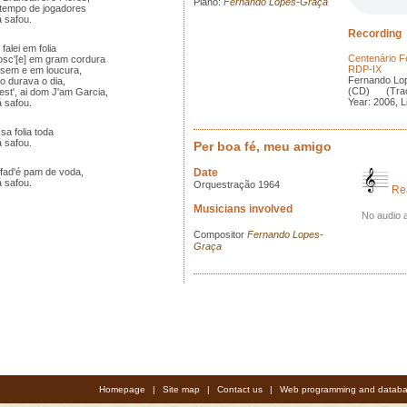
Piano:
Fernando Lopes-Graça
tempo de jogadores
safou.
Recording
falei em folia
Centenário F
sc'[e] em gram cordura
RDP-IX
sem e em loucura,
Fernando Lo
o durava o dia,
(CD) (Trac
est', ai dom J'am Garcia,
Year: 2006, 
safou.
sa folia toda
safou.
Per boa fé, meu amigo
fad'é pam de voda,
Date
safou.
Orquestração 1964
Re
Musicians involved
No audio a
Compositor
Fernando Lopes-
Graça
Homepage
|
Site map
|
Contact us
|
Web programming and databa