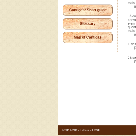
mais 
já 
Cantigas: Short guide
Já eu 
convo
Glossary
e em 
quant
mais 
já 
Map of Cantigas
E des
já 
Já sa
já 
©2011-2012 Littera - FCSH