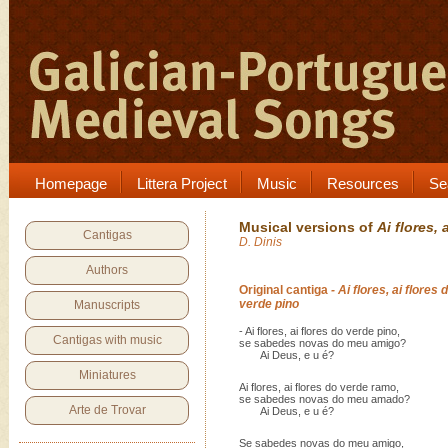
Homepage
Littera Project
Music
Resources
Se
Musical versions of
Ai flores, 
Cantigas
D. Dinis
Authors
Original cantiga
- Ai flores, ai flores 
verde pino
Manuscripts
- Ai flores, ai flores do verde pino,
Cantigas with music
se sabedes novas do meu amigo?
Ai Deus, e u é?
Miniatures
Ai flores, ai flores do verde ramo,
se sabedes novas do meu amado?
Arte de Trovar
Ai Deus, e u é?
Se sabedes novas do meu amigo,