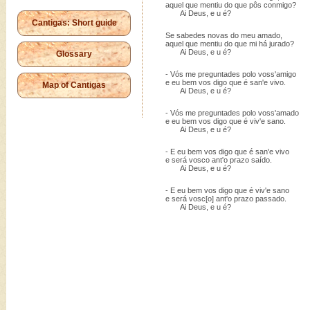
aquel que mentiu do que pôs conmigo?
Ai Deus, e u é?
Cantigas: Short guide
Se sabedes novas do meu amado,
aquel que mentiu do que mi há jurado?
Ai Deus, e u é?
Glossary
- Vós me preguntades polo voss'amigo
e eu bem vos digo que é san'e vivo.
Map of Cantigas
Ai Deus, e u é?
- Vós me preguntades polo voss'amado
e eu bem vos digo que é viv'e sano.
Ai Deus, e u é?
- E eu bem vos digo que é san'e vivo
e será vosco ant'o prazo saído.
Ai Deus, e u é?
- E eu bem vos digo que é viv'e sano
e será vosc[o] ant'o prazo passado.
Ai Deus, e u é?