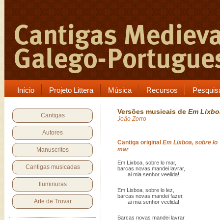
Início
Projeto Littera
Música
Recursos
Pesquis
Versões musicais de
Em Lixboa
Cantigas
João Zorro
Autores
Cantiga original
Em Lixboa, sobre lo
mar
Manuscritos
Em Lixboa, sobre lo mar,
Cantigas musicadas
barcas novas mandei lavrar,
ai mia senhor veelida!
Iluminuras
Em Lixboa, sobre lo lez,
barcas novas mandei fazer,
Arte de Trovar
ai mia senhor veelida!
Barcas novas mandei lavrar