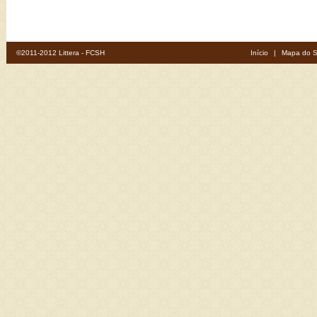
©2011-2012 Littera - FCSH
Início
|
Mapa do S