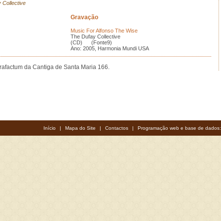
 Collective
Gravação
Music For Alfonso The Wise
The Dufay Collective
(CD) (Fonte9)
Ano: 2005, Harmonia Mundi USA
rafactum da Cantiga de Santa Maria 166.
Início
|
Mapa do Site
|
Contactos
|
Programação web e base de dados