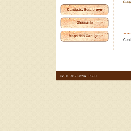
Dufay
Cantigas: Guia breve
Glossário
Mapa das Cantigas
Cont
©2011-2012 Littera - FCSH