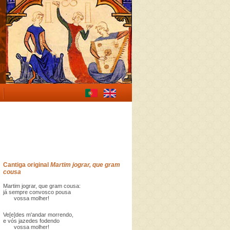
Cantiga original
Martim jograr, que gram
cousa
Martim jograr, que gram cousa:
já sempre convosco pousa
vossa molher!
Ve[e]des m'andar morrendo,
e vós jazedes fodendo
vossa molher!