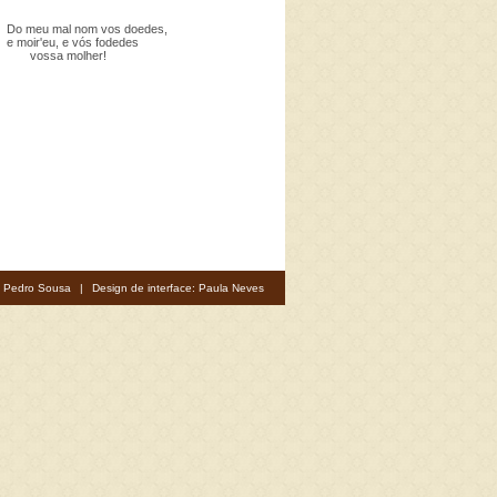
Do meu mal nom vos doedes,
e moir'eu, e vós fodedes
vossa molher!
: Pedro Sousa
|
Design de interface: Paula Neves