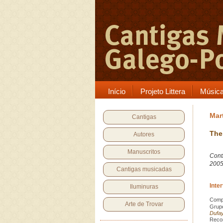
Início
Projeto Littera
Músic
Mart
Cantigas
The
Autores
Manuscritos
Cont
200
Cantigas musicadas
Inte
Iluminuras
Compo
Arte de Trovar
Grupo
Dufay
Recon