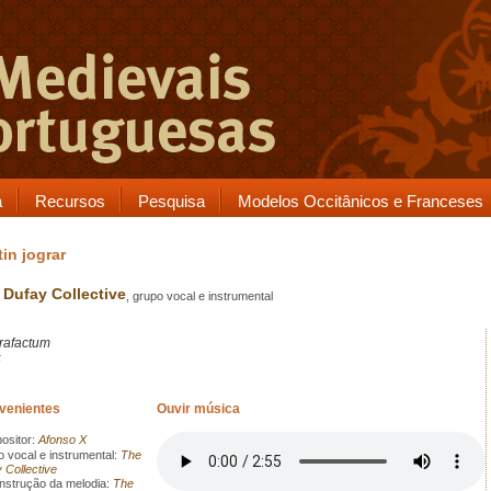
a
Recursos
Pesquisa
Modelos Occitânicos e Franceses
in jograr
 Dufay Collective
, grupo vocal e instrumental
rafactum
5
rvenientes
Ouvir música
sitor:
Afonso X
 vocal e instrumental:
The
 Collective
strução da melodia:
The