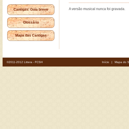
A versão musical nunca foi gravada.
Cantigas: Guia breve
Glossário
Mapa das Cantigas
©2011-2012 Littera - FCSH
Início
|
Mapa do S