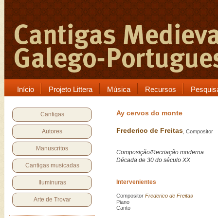
Início
Projeto Littera
Música
Recursos
Pesquis
Ay cervos do monte
Cantigas
Frederico de Freitas
Autores
, Compositor
Manuscritos
Composição/Recriação moderna
Década de 30 do século XX
Cantigas musicadas
Intervenientes
Iluminuras
Compositor
Frederico de Freitas
Arte de Trovar
Piano
Canto