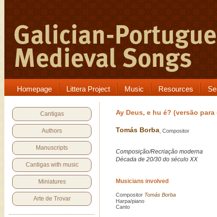
Homepage
Littera Project
Music
Resources
Se
Ay Deus, e hu é? (versão para
Cantigas
Tomás Borba
Authors
, Compositor
Manuscripts
Composição/Recriação moderna
Década de 20/30 do século XX
Cantigas with music
Musicians involved
Miniatures
Compositor
Tomás Borba
Arte de Trovar
Harpa/piano
Canto