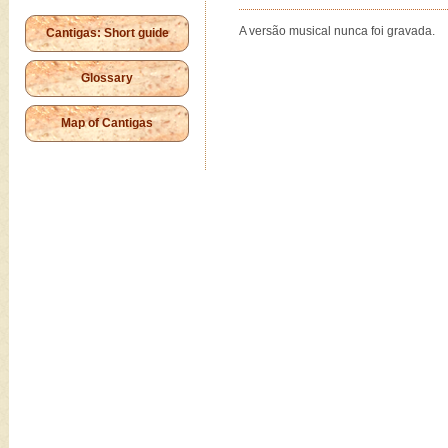
A versão musical nunca foi gravada.
Cantigas: Short guide
Glossary
Map of Cantigas