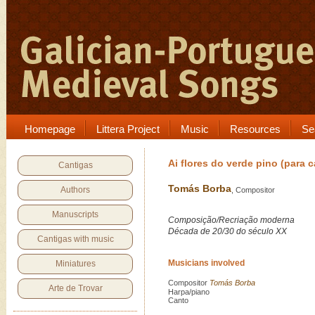
Homepage
Littera Project
Music
Resources
Se
Ai flores do verde pino (para 
Cantigas
Tomás Borba
Authors
, Compositor
Manuscripts
Composição/Recriação moderna
Década de 20/30 do século XX
Cantigas with music
Musicians involved
Miniatures
Compositor
Tomás Borba
Arte de Trovar
Harpa/piano
Canto