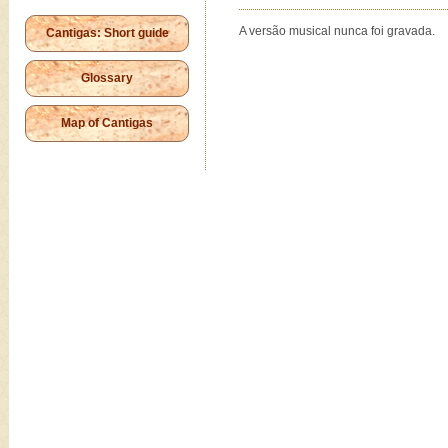
A versão musical nunca foi gravada.
Cantigas: Short guide
Glossary
Map of Cantigas