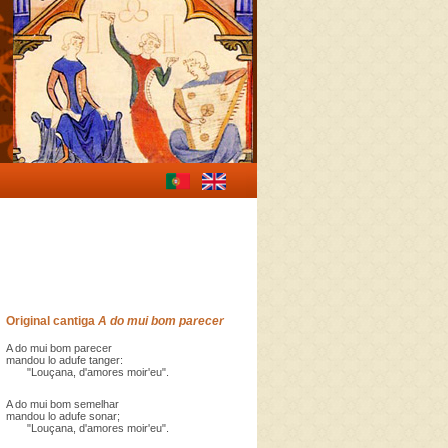
Original cantiga
A do mui bom parecer
A do mui bom parecer
mandou lo adufe tanger:
"Louçana, d'amores moir'eu".
A do mui bom semelhar
mandou lo adufe sonar;
"Louçana, d'amores moir'eu".