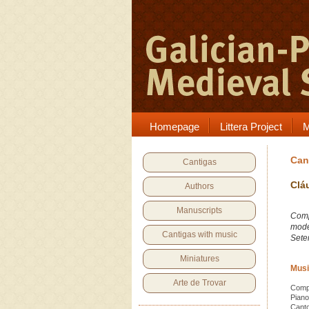
Homepage
Littera Project
M
Can
Cantigas
Clá
Authors
Manuscripts
Comp
mod
Cantigas with music
Sete
Miniatures
Musi
Arte de Trovar
Compo
Piano
Canto