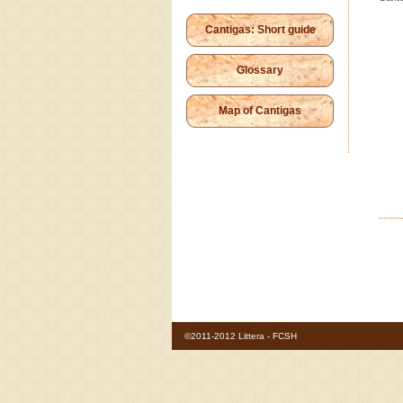
Cantigas: Short guide
Glossary
Map of Cantigas
©2011-2012 Littera - FCSH