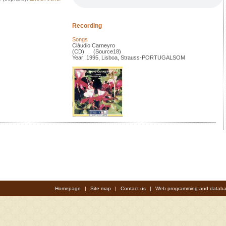
Recording
Songs
Cláudio Carneyro
(CD) (Source18)
Year: 1995, Lisboa, Strauss-PORTUGALSOM
Homepage
|
Site map
|
Contact us
|
Web programming and databa