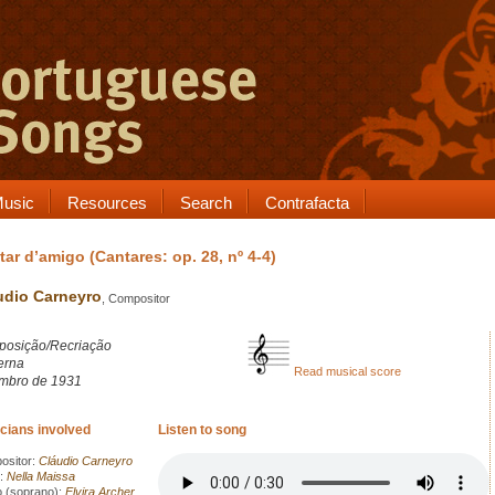
usic
Resources
Search
Contrafacta
tar d’amigo (Cantares: op. 28, nº 4-4)
udio Carneyro
, Compositor
osição/Recriação
erna
Read musical score
mbro de 1931
cians involved
Listen to song
sitor:
Cláudio Carneyro
:
Nella Maissa
 (soprano):
Elvira Archer