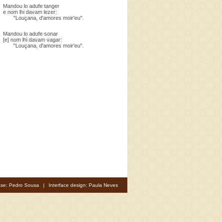
Mandou lo adufe tanger
e nom lhi davam lezer:
"Louçana, d'amores moir'eu".
Mandou lo adufe sonar
[e] nom lhi davam vagar:
"Louçana, d'amores moir'eu".
se: Pedro Sousa
|
Interface design: Paula Neves