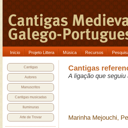
Início
Projeto Littera
Música
Recursos
Pesquis
Cantigas referen
Cantigas
A ligação que seguiu 
Autores
Manuscritos
Cantigas musicadas
Iluminuras
Marinha Mejouchi, P
Arte de Trovar