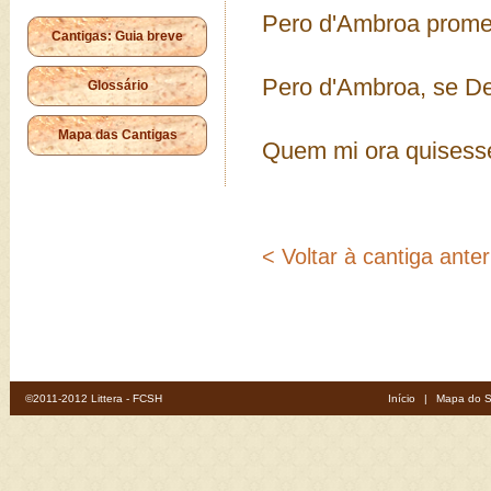
Pero d'Ambroa prome
Cantigas: Guia breve
Pero d'Ambroa, se D
Glossário
Mapa das Cantigas
Quem mi ora quisess
< Voltar à cantiga anter
©2011-2012 Littera - FCSH
Início
|
Mapa do S