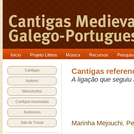
Início
Projeto Littera
Música
Recursos
Pesquis
Cantigas referen
Cantigas
A ligação que seguiu 
Autores
Manuscritos
Cantigas musicadas
Iluminuras
Marinha Mejouchi, P
Arte de Trovar