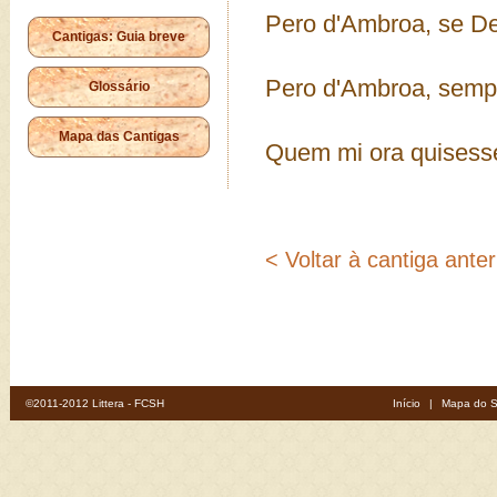
Pero d'Ambroa, se D
Cantigas: Guia breve
Pero d'Ambroa, sempr
Glossário
Mapa das Cantigas
Quem mi ora quisess
< Voltar à cantiga anter
©2011-2012 Littera - FCSH
Início
|
Mapa do S