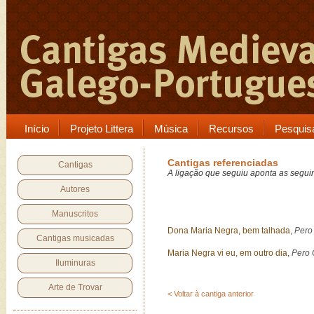
Início
Projeto Littera
Música
Recursos
Pesquis
Cantigas referenciadas
Cantigas
A ligação que seguiu aponta as seguin
Autores
Manuscritos
Dona Maria Negra, bem talhada
,
Pero
Cantigas musicadas
Maria Negra vi eu, em outro dia
,
Pero 
Iluminuras
Arte de Trovar
< Voltar à cantiga anterior