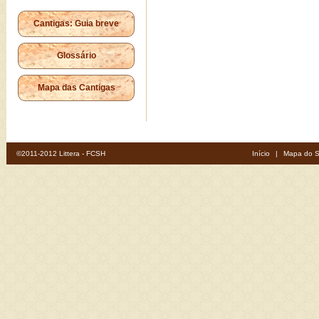
Cantigas: Guia breve
Glossário
Mapa das Cantigas
©2011-2012 Littera - FCSH
Início
|
Mapa do S