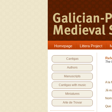
Homepage
Littera Project
M
Ref
Cantigas
The l
Authors
Manuscripts
A la
Cantigas with music
Já e
Miniatures
Nom 
Arte de Trovar
Que 