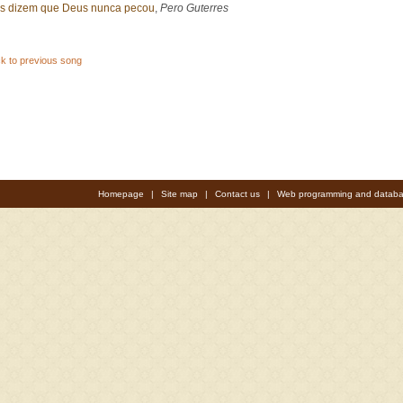
s dizem que Deus nunca pecou
,
Pero Guterres
k to previous song
Homepage
|
Site map
|
Contact us
|
Web programming and databa