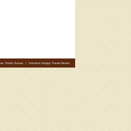
se: Pedro Sousa
|
Interface design: Paula Neves