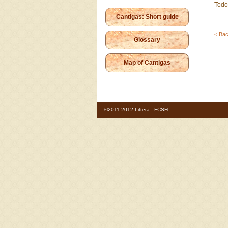
Todo
Cantigas: Short guide
< Bac
Glossary
Map of Cantigas
©2011-2012 Littera - FCSH