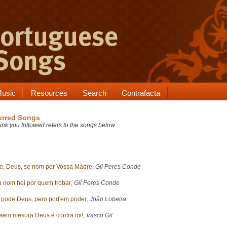
usic
Resources
Search
Contrafacta
erred Songs
ink you followed refers to the songs below:
 fé, Deus, se nom por Vossa Madre
,
Gil Peres Conde
u nom hei por quem trobar
,
Gil Peres Conde
pode Deus, pero pod'em poder
,
João Lobeira
sem mesura Deus é contra mi!
,
Vasco Gil