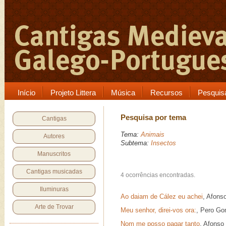
Início
Projeto Littera
Música
Recursos
Pesquis
Pesquisa por tema
Cantigas
Tema:
Animais
Autores
Subtema:
Insectos
Manuscritos
Cantigas musicadas
4 ocorrências encontradas.
Iluminuras
Ao daiam de Cález eu achei
, Afons
Arte de Trovar
Meu senhor, direi-vos ora:
, Pero Go
Nom me posso pagar tanto
, Afonso