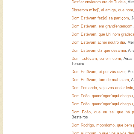
Desfiar enviarom ora de Tudela
, Ai
Disserom m'hoj', ai amiga, que nom
Dom Estêvam fez[o] sa partiçom
, 
Dom Estêvam, em grand'entençom
Dom Estêvam, que Lhi nom gradec
Dom Estêvam achei noutro dia
, Me
Dom Estêvam diz que desamor
, Ai
Dom Estêvam, eu eiri comi
, Aira
Tenoiro
Dom Estêvam, oí por vós dizer
, Pe
Dom Estêvam, tam de mal talam
, 
Dom Fernando, vejo-vos andar ledo
Dom Foão, quand'ogan'aqui chegou
Dom Foão, quand'ogan'aqui chegou
Dom Foão, que eu sei que há pr
Besteiros
Dom Rodrigo, moordomo, que bem pô
Dom Vuitorom, o que vos a vós deu