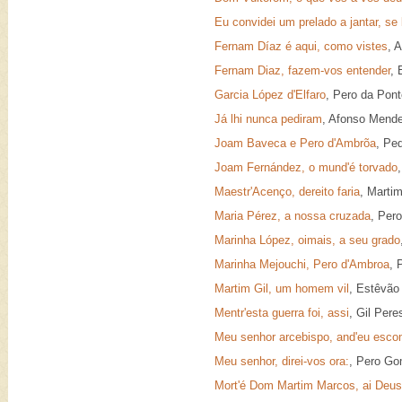
Eu convidei um prelado a jantar, s
Fernam Díaz é aqui, como vistes
, 
Fernam Diaz, fazem-vos entender
, 
Garcia López d'Elfaro
, Pero da Pont
Já lhi nunca pediram
, Afonso Mende
Joam Baveca e Pero d'Ambrõa
, Pe
Joam Fernández, o mund'é torvado
Maestr'Acenço, dereito faria
, Marti
Maria Pérez, a nossa cruzada
, Per
Marinha López, oimais, a seu grado
Marinha Mejouchi, Pero d'Ambroa
, 
Martim Gil, um homem vil
, Estêvão
Mentr'esta guerra foi, assi
, Gil Per
Meu senhor arcebispo, and'eu esc
Meu senhor, direi-vos ora:
, Pero Go
Mort'é Dom Martim Marcos, ai Deus