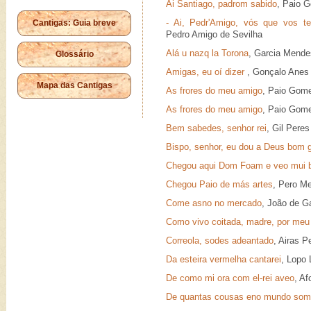
Ai Santiago, padrom sabido
, Paio 
- Ai, Pedr'Amigo, vós que vos t
Cantigas: Guia breve
Pedro Amigo de Sevilha
Alá u nazq la Torona
, Garcia Mende
Glossário
Amigas, eu oí dizer
, Gonçalo Anes 
Mapa das Cantigas
As frores do meu amigo
, Paio Gom
As frores do meu amigo
, Paio Gom
Bem sabedes, senhor rei
, Gil Pere
Bispo, senhor, eu dou a Deus bom 
Chegou aqui Dom Foam e veo mui 
Chegou Paio de más artes
, Pero M
Come asno no mercado
, João de G
Como vivo coitada, madre, por meu
Correola, sodes adeantado
, Airas P
Da esteira vermelha cantarei
, Lopo 
De como mi ora com el-rei aveo
, A
De quantas cousas eno mundo som