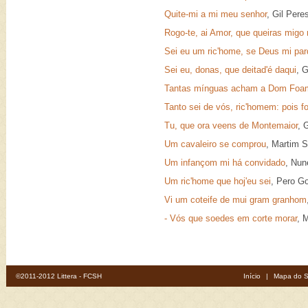
Quite-mi a mi meu senhor
, Gil Per
Rogo-te, ai Amor, que queiras migo
Sei eu um ric'home, se Deus mi pa
Sei eu, donas, que deitad'é daqui
, 
Tantas mínguas acham a Dom Foa
Tanto sei de vós, ric'homem: pois fo
Tu, que ora veens de Montemaior
, 
Um cavaleiro se comprou
, Martim 
Um infançom mi há convidado
, Nun
Um ric'home que hoj'eu sei
, Pero G
Vi um coteife de mui gram granhom
- Vós que soedes em corte morar
, 
©2011-2012 Littera - FCSH
Início
|
Mapa do S