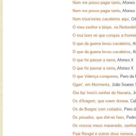
Nom me posso pagar tanto
, Afonso
Nom me posso pagar tanto
, Afonso
Nom troux'estes cavaleiros aqui
, G
O meu senhor o bispo, na Redondel
O mui bom rei que conquis a frontei
O que da guerra levou cavaleiros
, 
O que da guerra levou cavaleiros
, 
O que foi passar a serra
, Afonso X
O que foi passar a serra
, Afonso X
O que Valença conquereu
, Pero da
Ogan', em Muïmenta
, João Soares
Ora faz host'o senhor de Navarra
, 
Os d'Aragom, que soem donear
, Ca
Os de Burgos som coitados
, Pero 
Os privados, que d'el-rei ham
, Pedr
Os vossos meus maravedis, senhor
Paai Rengel e outros dous romeus
,