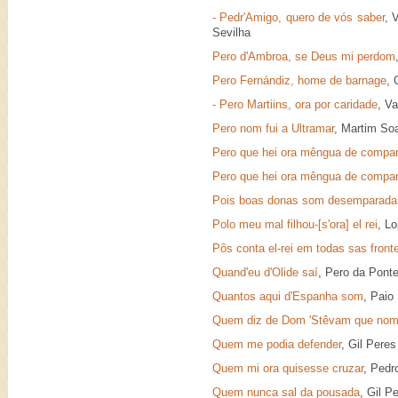
- Pedr'Amigo, quero de vós saber
, 
Sevilha
Pero d'Ambroa, se Deus mi perdom
Pero Fernándiz, home de barnage
, 
- Pero Martiins, ora por caridade
, V
Pero nom fui a Ultramar
, Martim So
Pero que hei ora mêngua de compa
Pero que hei ora mêngua de compa
Pois boas donas som desemparada
Polo meu mal filhou-[s'ora] el rei
, L
Pôs conta el-rei em todas sas fronte
Quand'eu d'Olide saí
, Pero da Pont
Quantos aqui d'Espanha som
, Paio
Quem diz de Dom 'Stêvam que no
Quem me podia defender
, Gil Pere
Quem mi ora quisesse cruzar
, Pedr
Quem nunca sal da pousada
, Gil P