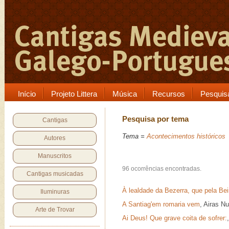
Início
Projeto Littera
Música
Recursos
Pesquis
Pesquisa por tema
Cantigas
Tema =
Acontecimentos históricos
Autores
Manuscritos
96 ocorrências encontradas.
Cantigas musicadas
À lealdade da Bezerra, que pela Bei
Iluminuras
A Santiag'em romaria vem
, Airas N
Arte de Trovar
Ai Deus! Que grave coita de sofrer: