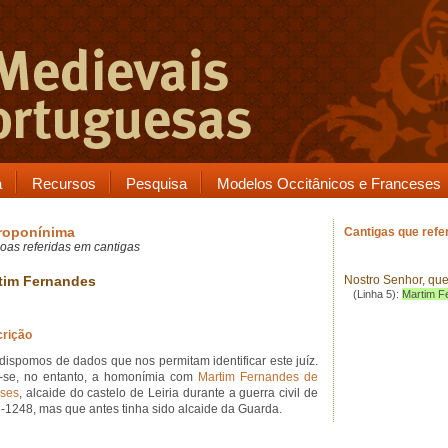
a
Recursos
Pesquisa
Modelos Occitânicos e Franceses
roponínima
Cantigas que ref
oas referidas em cantigas
tim Fernandes
Nostro Senhor, qu
(Linha 5):
Martim F
rição
dispomos de dados que nos permitam identificar este juíz.
-se, no entanto, a homonímia com
Martim Fernandes de
ses
, alcaide do castelo de Leiria durante a guerra civil de
-1248, mas que antes tinha sido alcaide da Guarda.