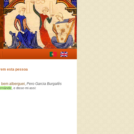
erem esta pessoa
e bem alberguei
,
Pero Garcia Burgalês
ernándiz
, e disse-mi assi: