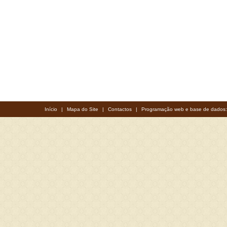
Início
|
Mapa do Site
|
Contactos
|
Programação web e base de dados