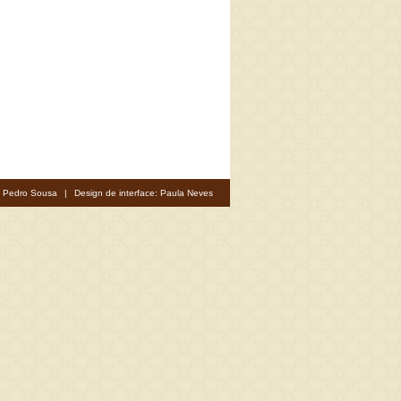
: Pedro Sousa
|
Design de interface: Paula Neves