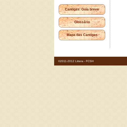
Cantigas: Guia breve
Glossário
Mapa das Cantigas
©2011-2012 Littera - FCSH