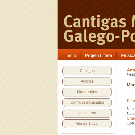
Início
Projeto Littera
Músic
Ant
Cantigas
Pess
Autores
Mar
Manuscritos
Desc
Cantigas musicadas
Não 
Iluminuras
Note
Urge
1246
Arte de Trovar