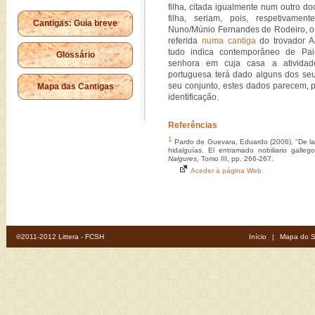
filha, citada igualmente num outro d
filha, seriam, pois, respetivame
Cantigas: Guia breve
Nuno/Múnio Fernandes de Rodeiro, o
referida
numa cantiga
do trovador A
tudo indica contemporâneo de Pai
Glossário
senhora em cuja casa a atividade
portuguesa terá dado alguns dos seu
seu conjunto, estes dados parecem, po
Mapa das Cantigas
identificação.
Referências
1
Pardo de Guevara, Eduardo (2006), "De las
hidalguías. El entramado nobiliario galle
Nalgures
, Tomo III, pp. 266-267.
Aceder à página Web
©2011-2012 Littera - FCSH
Início
|
Mapa do S