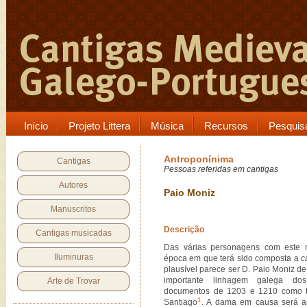
Início
Projeto Littera
Música
Recursos
Pesquis
Antroponínima
Cantigas
Pessoas referidas em cantigas
Autores
Paio Moniz
Manuscritos
Descrição
Cantigas musicadas
Das várias personagens com este
Iluminuras
época em que terá sido composta a
c
plausível parece ser D. Paio Moniz 
importante linhagem galega do
Arte de Trovar
documentos de 1203 e 1210 como te
1
Santiago
. A dama em causa será a