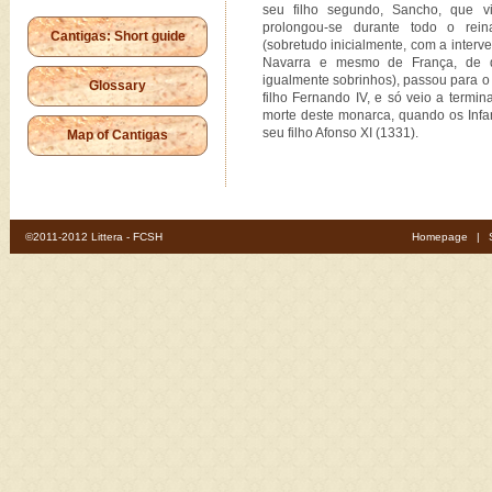
seu filho segundo, Sancho, que vir
prolongou-se durante todo o re
Cantigas: Short guide
(sobretudo inicialmente, com a interv
Navarra e mesmo de França, de 
igualmente sobrinhos), passou para o
Glossary
filho Fernando IV, e só veio a termin
morte deste monarca, quando os Infan
seu filho Afonso XI (1331).
Map of Cantigas
©2011-2012 Littera - FCSH
Homepage
|