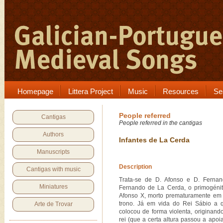
Homepage
Littera Project
Music
Resources
Se
People referred
Cantigas
People referred in the cantigas
Authors
Infantes de La Cerda
Manuscripts
Description
Cantigas with music
Trata-se de D. Afonso e D. Fernand
Miniatures
Fernando de La Cerda, o primogénit
Afonso X, morto prematuramente em 
trono. Já em vida do Rei Sábio a 
Arte de Trovar
colocou de forma violenta, originand
rei (que a certa altura passou a apoi