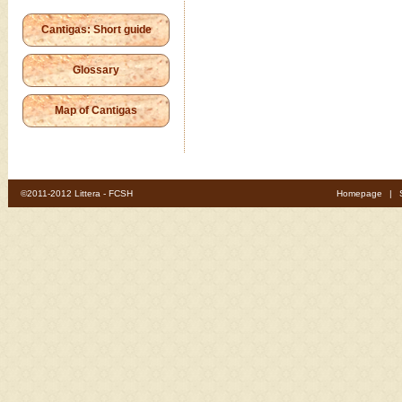
Cantigas: Short guide
Glossary
Map of Cantigas
©2011-2012 Littera - FCSH
Homepage
|