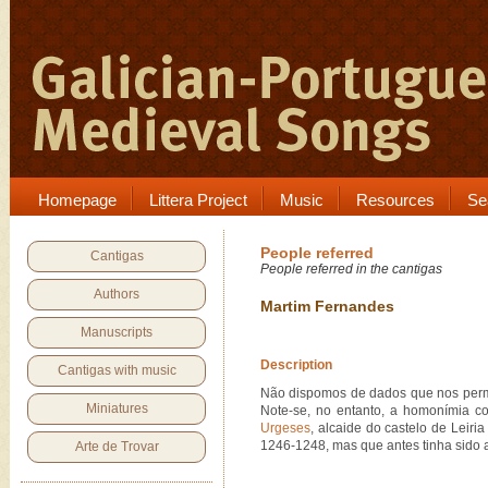
Homepage
Littera Project
Music
Resources
Se
People referred
Cantigas
People referred in the cantigas
Authors
Martim Fernandes
Manuscripts
Description
Cantigas with music
Não dispomos de dados que nos permit
Miniatures
Note-se, no entanto, a homonímia 
Urgeses
, alcaide do castelo de Leiria
1246-1248, mas que antes tinha sido 
Arte de Trovar