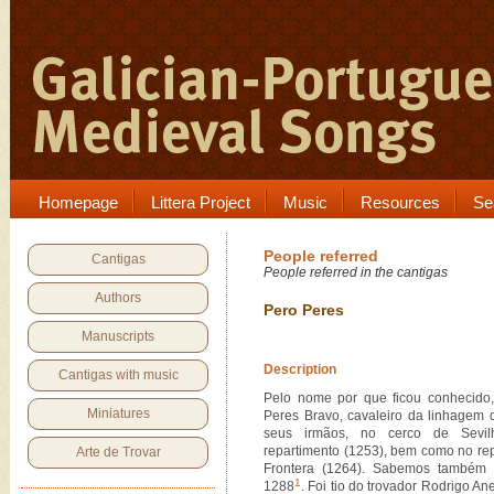
Homepage
Littera Project
Music
Resources
Se
People referred
Cantigas
People referred in the cantigas
Authors
Pero Peres
Manuscripts
Description
Cantigas with music
Pelo nome por que ficou conhecido, 
Miniatures
Peres Bravo, cavaleiro da linhagem 
seus irmãos, no cerco de Sevi
repartimento (1253), bem como no rep
Arte de Trovar
Frontera (1264). Sabemos também 
1
1288
. Foi tio do trovador Rodrigo A