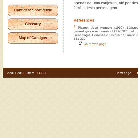
apenas de uma conjetura, até por d
família desta personagem.
Cantigas: Short guide
References
Glossary
1
Pizarro, José Augusto (1999),
Linhag
genealogias e estratégias 1279-1325
, vol. 
Genealogia, Heráldica e História da Família
Map of Cantigas
331-332.
Go to web page
©2011-2012 Littera - FCSH
Homepage
|