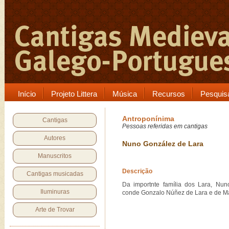
Início
Projeto Littera
Música
Recursos
Pesquis
Antroponínima
Cantigas
Pessoas referidas em cantigas
Autores
Nuno González de Lara
Manuscritos
Descrição
Cantigas musicadas
Da importnte família dos Lara, Nun
Iluminuras
conde Gonzalo Núñez de Lara e de Ma
Arte de Trovar