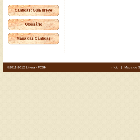
Cantigas: Guia breve
Glossário
Mapa das Cantigas
©2011-2012 Littera - FCSH
Início
|
Mapa do S