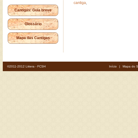
cantiga
,
Cantigas: Guia breve
Glossário
Mapa das Cantigas
©2011-2012 Littera - FCSH
Início
|
Mapa do S