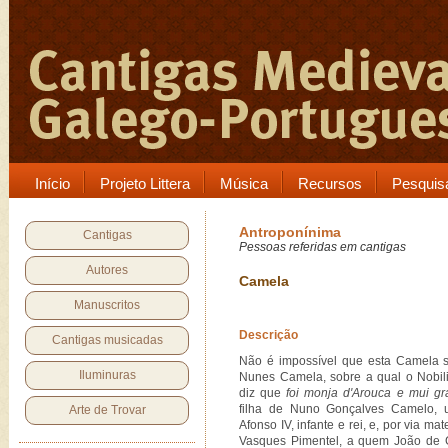
Início
Projeto Littera
Música
Recursos
Pesquis
Antroponínima
Cantigas
Pessoas referidas em cantigas
Autores
Camela
Manuscritos
Descrição
Cantigas musicadas
Não é impossível que esta Camela s
Iluminuras
Nunes Camela, sobre a qual o Nobil
diz que
foi monja d'Arouca e mui gr
filha de Nuno Gonçalves Camelo, 
Arte de Trovar
Afonso IV, infante e rei, e, por via m
Vasques Pimentel, a quem João de 