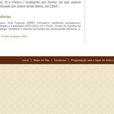
so XI e Pedro I, acabando por morrer, ao que parece
1
nenado por ordem deste último, em 1354
.
rências
arro, José Augusto (1999),
Linhagens medievais portuguesas:
logias e estratégias 1279-1325
, vol. I, Porto, Centro de Estudos de
logia, Heráldica e História da Família da Universidade Moderna, p.
Aceder à página Web
Início
|
Mapa do Site
|
Contactos
|
Programação web e base de dados