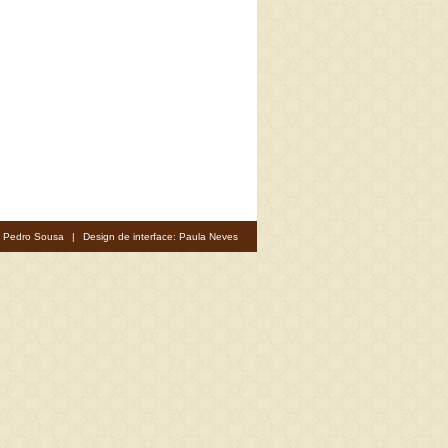
: Pedro Sousa
|
Design de interface: Paula Neves