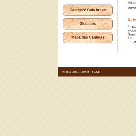
Afon
enve
Cantigas: Guia breve
Refe
Glossário
1
Piz
genea
Genea
Mapa das Cantigas
193.
©2011-2012 Littera - FCSH