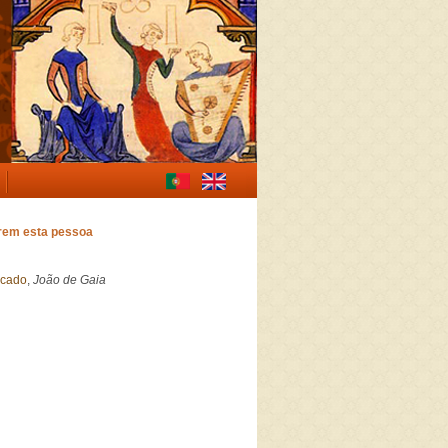
erem esta pessoa
rcado
,
João de Gaia