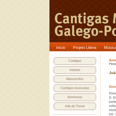
Início
Projeto Littera
Músic
Ant
Cantigas
Pess
Autores
Joã
Manuscritos
Desc
Cantigas musicadas
Prim
Iluminuras
D. D
part
volt
Arte de Trovar
mort
em s