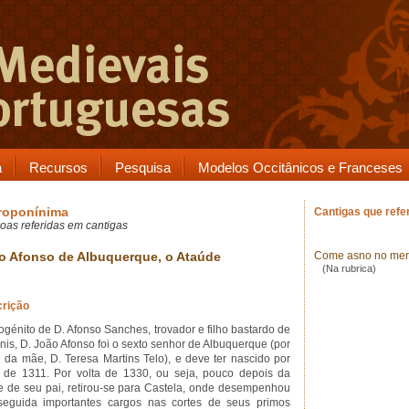
a
Recursos
Pesquisa
Modelos Occitânicos e Franceses
roponínima
Cantigas que ref
oas referidas em cantigas
o Afonso de Albuquerque, o Ataúde
Come asno no me
(Na rubrica)
rição
ogénito de D. Afonso Sanches, trovador e filho bastardo de
inis, D. João Afonso foi o sexto senhor de Albuquerque (por
e da mãe, D. Teresa Martins Telo), e deve ter nascido por
a de 1311. Por volta de 1330, ou seja, pouco depois da
e de seu pai, retirou-se para Castela, onde desempenhou
eguida importantes cargos nas cortes de seus primos