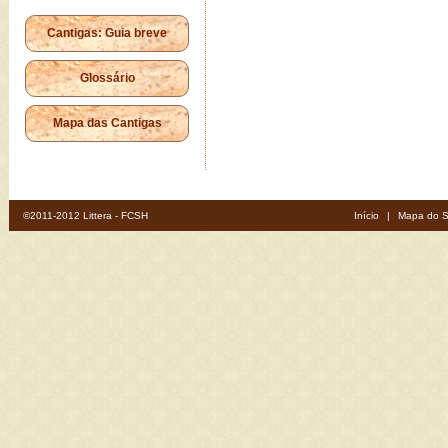
Cantigas: Guia breve
Glossário
Mapa das Cantigas
©2011-2012 Littera - FCSH
Início
|
Mapa do S