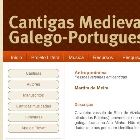
Início
Projeto Littera
Música
Recursos
Pesquis
Antroponínima
Cantigas
Pessoas referidas em cantigas
Autores
Martim de Meira
Manuscritos
Descrição
Cantigas musicadas
Cavaleiro vassalo do Riba de Vizela
Iluminuras
aliado dos Briteiros), proveniente d
galega fixada no Alto Minho. Não d
dados que nos permitam identificá-lo 
Arte de Trovar