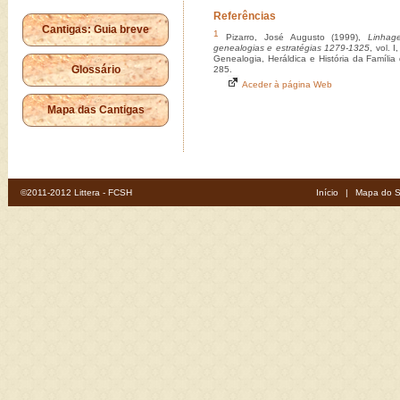
Referências
Cantigas: Guia breve
1
Pizarro, José Augusto (1999),
Linhag
genealogias e estratégias 1279-1325
, vol. 
Genealogia, Heráldica e História da Família
Glossário
285.
Aceder à página Web
Mapa das Cantigas
©2011-2012 Littera - FCSH
Início
|
Mapa do S