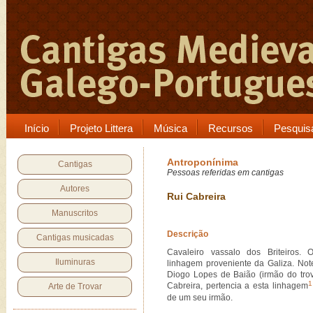
Início
Projeto Littera
Música
Recursos
Pesquis
Antroponínima
Cantigas
Pessoas referidas em cantigas
Autores
Rui Cabreira
Manuscritos
Descrição
Cantigas musicadas
Cavaleiro vassalo dos Briteiros.
Iluminuras
linhagem proveniente da Galiza. Not
Diogo Lopes de Baião (irmão do trov
1
Cabreira, pertencia a esta linhagem
Arte de Trovar
de um seu irmão.