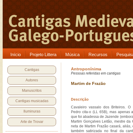
Início
Projeto Littera
Música
Recursos
Pesquis
Antroponínima
Cantigas
Pessoas referidas em cantigas
Autores
Martim de Frazão
Manuscritos
Descrição
Cantigas musicadas
Cavaleiro vassalo dos Briteiros. O
Iluminuras
Pedro cita-o (LL 65B), mas apenas a
que foi abadessa de Jazende (embora 
Martim Gonçalves Leitão, mestre da 
Arte de Trovar
neta de Martim Frazão casará, aliás
também satirizada no final da can