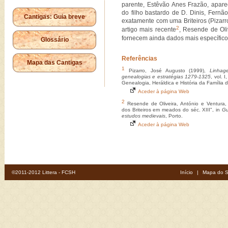
parente, Estêvão Anes Frazão, apare
do filho bastardo de D. Dinis, Fern
Cantigas: Guia breve
exatamente com uma Briteiros (Pizarro
2
artigo mais recente
, Resende de Oli
fornecem ainda dados mais específicos
Glossário
Referências
Mapa das Cantigas
1
Pizarro, José Augusto (1999),
Linhag
genealogias e estratégias 1279-1325
, vol. 
Genealogia, Heráldica e História da Família
Aceder à página Web
2
Resende de Oliveira, António e Ventura, 
dos Briteiros em meados do séc. XIII", in
Gu
estudos medievais
, Porto.
Aceder à página Web
©2011-2012 Littera - FCSH
Início
|
Mapa do S