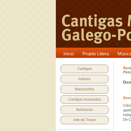
Início
Projeto Littera
Músic
Ant
Cantigas
Pess
Autores
Dom
Manuscritos
Desc
Cantigas musicadas
Clér
Iluminuras
apel
indi
De C
Arte de Trovar