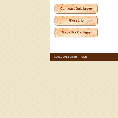
Cantigas: Guia breve
Glossário
Mapa das Cantigas
©2011-2012 Littera - FCSH