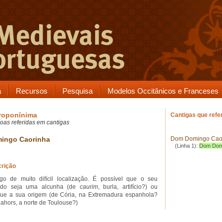
a
Recursos
Pesquisa
Modelos Occitânicos e Franceses
roponínima
Cantigas que ref
oas referidas em cantigas
ingo Caorinha
Dom Domingo Cao
(Linha 1):
Dom Dom
rição
igo de muito difícil localização. É possível que o seu
ido seja uma alcunha (de
caurim
, burla, artifício?) ou
que a sua origem (de Cória, na Extremadura espanhola?
ahors, a norte de Toulouse?)