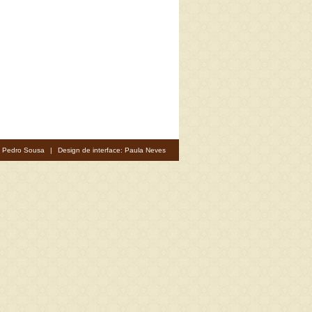
: Pedro Sousa
|
Design de interface: Paula Neves