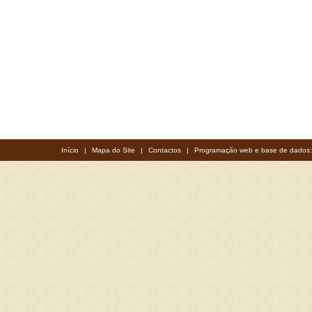
Início
|
Mapa do Site
|
Contactos
|
Programação web e base de dados