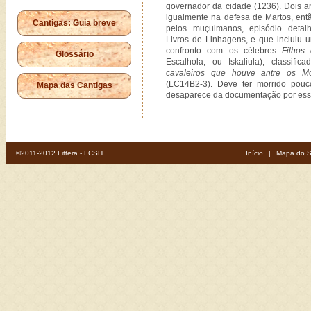
governador da cidade (1236). Dois an
igualmente na defesa de Martos, en
Cantigas: Guia breve
pelos muçulmanos, episódio detal
Livros de Linhagens, e que incluiu 
confronto com os célebres
Filhos 
Glossário
Escalhola, ou Iskaliula), classif
cavaleiros que houve antre os 
(LC14B2-3). Deve ter morrido pou
Mapa das Cantigas
desaparece da documentação por ess
©2011-2012 Littera - FCSH
Início
|
Mapa do S