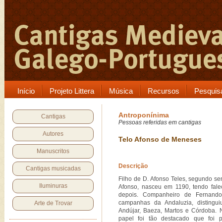
Início
Projeto Littera
Música
Recursos
Pesquis
Antroponínima
Cantigas
Pessoas referidas em cantigas
Autores
Telo Afonso de Meneses
Manuscritos
Descrição
Cantigas musicadas
Filho de D. Afonso Teles, segundo s
Iluminuras
Afonso, nasceu em 1190, tendo fal
depois. Companheiro de Fernando 
campanhas da Andaluzia, distingui
Arte de Trovar
Andújar, Baeza, Martos e Córdoba. N
papel foi tão destacado que foi 