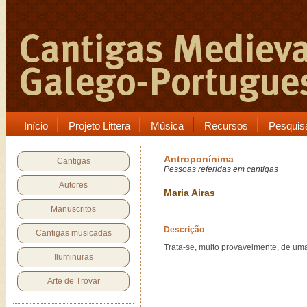
Início
Projeto Littera
Música
Recursos
Pesquis
Antroponínima
Cantigas
Pessoas referidas em cantigas
Autores
Maria Airas
Manuscritos
Descrição
Cantigas musicadas
Trata-se, muito provavelmente, de uma
Iluminuras
Arte de Trovar