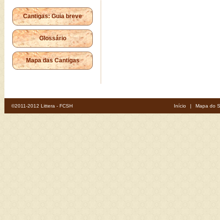
Cantigas: Guia breve
Glossário
Mapa das Cantigas
©2011-2012 Littera - FCSH
Início
|
Mapa do S