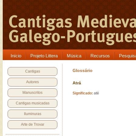
Início
Projeto Littera
Música
Recursos
Pesquis
Glossário
Cantigas
Autores
Atrá
Manuscritos
Significado:
até
Cantigas musicadas
Iluminuras
Arte de Trovar