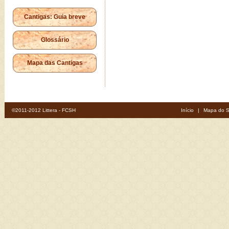
Cantigas: Guia breve
Glossário
Mapa das Cantigas
©2011-2012 Littera - FCSH
Início
|
Mapa do S