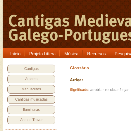
Início
Projeto Littera
Música
Recursos
Pesquis
Glossário
Cantigas
Autores
Arriçar
Manuscritos
Significado:
arrebitar, recobrar forças
Cantigas musicadas
Iluminuras
Arte de Trovar