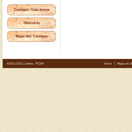
Cantigas: Guia breve
Glossário
Mapa das Cantigas
©2011-2012 Littera - FCSH
Início
|
Mapa do S