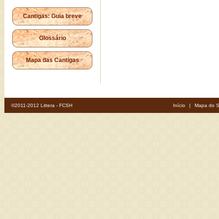
Cantigas: Guia breve
Glossário
Mapa das Cantigas
©2011-2012 Littera - FCSH
Início
|
Mapa do S