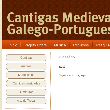
Início
Projeto Littera
Música
Recursos
Pesquis
Glossário
Cantigas
Autores
Acá
Manuscritos
Significado:
cá, aqui
Cantigas musicadas
Iluminuras
Arte de Trovar