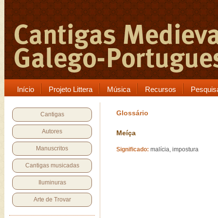
Início
Projeto Littera
Música
Recursos
Pesquis
Glossário
Cantigas
Autores
Meíça
Manuscritos
Significado:
malícia, impostura
Cantigas musicadas
Iluminuras
Arte de Trovar