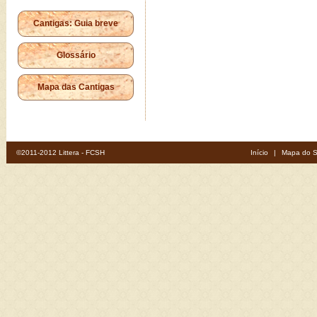
Cantigas: Guia breve
Glossário
Mapa das Cantigas
©2011-2012 Littera - FCSH
Início
|
Mapa do S