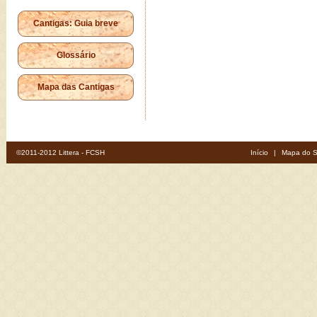
Cantigas: Guia breve
Glossário
Mapa das Cantigas
©2011-2012 Littera - FCSH
Início
|
Mapa do S