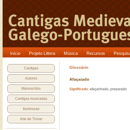
Início
Projeto Littera
Música
Recursos
Pesquis
Glossário
Cantigas
Autores
Afaçaiado
Manuscritos
Significado:
afaçanhado, preparado
Cantigas musicadas
Iluminuras
Arte de Trovar