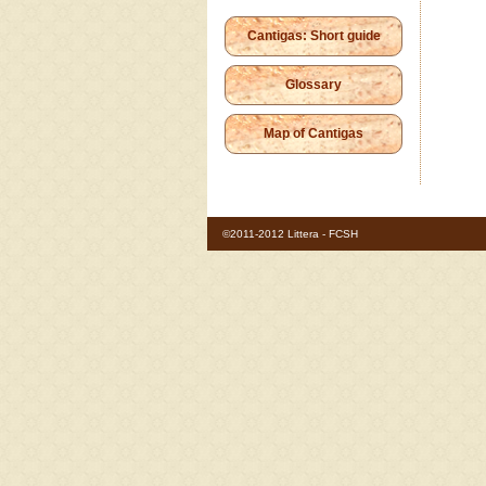
Cantigas: Short guide
Glossary
Map of Cantigas
©2011-2012 Littera - FCSH