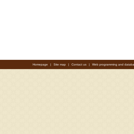
Homepage
|
Site map
|
Contact us
|
Web programming and databa