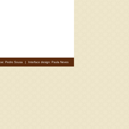
se: Pedro Sousa
|
Interface design: Paula Neves