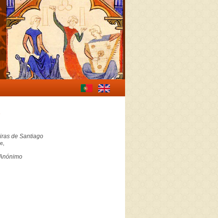
s
iras de Santiago
e,
Anónimo