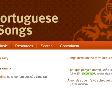
usic
Resources
Search
Contrafacta
ssary
Songs in which the term occur
a coma
A por que perço o dormir
,
João A
(Line 20):
na coma
do rocim, deant
ing:
no cimo (em posição cimeira)
Amor, des que m'a vós cheguei
,
(In the rubrica)