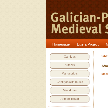
Homepage
Littera Project
M
Glo
Cantigas
Authors
A/n
Manuscripts
Mean
Cantigas with music
Miniatures
Arte de Trovar