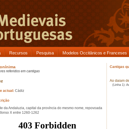
a
Recursos
Pesquisa
Modelos Occitânicos e Franceses
onínima
Cantigas qu
res referidos em cantigas
ez
Ao daiam de
(Linha 1): 
 actual:
Cádiz
rição
de da Andaluzia, capital da província do mesmo nome, repovoada
Afonso X entre 1260-1262