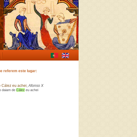
e referem este lugar:
 Cález eu achei
,
Afonso X
Ao daiam de
Cález
eu achei