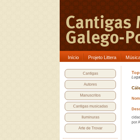
Início
Projeto Littera
Músic
Top
Cantigas
Luga
Autores
Cál
Manuscritos
Nome
Cantigas musicadas
Desc
Iluminuras
cida
por 
Arte de Trovar