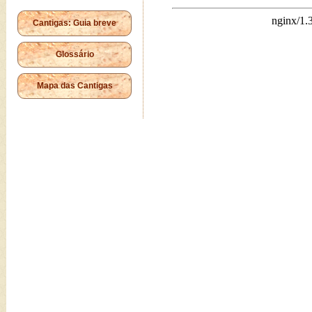
Cantigas: Guia breve
Glossário
Mapa das Cantigas