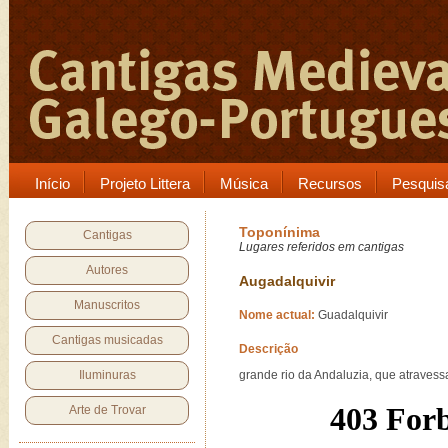
Início
Projeto Littera
Música
Recursos
Pesquis
Toponínima
Cantigas
Lugares referidos em cantigas
Autores
Augadalquivir
Manuscritos
Nome actual:
Guadalquivir
Cantigas musicadas
Descrição
Iluminuras
grande rio da Andaluzia, que atraves
Arte de Trovar