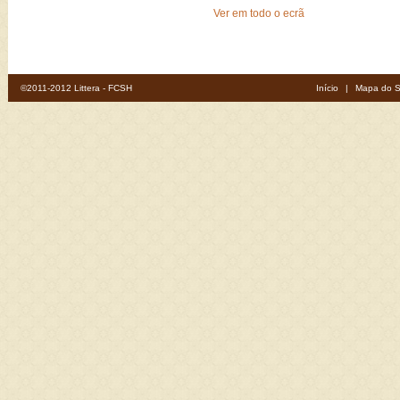
Ver em todo o ecrã
©2011-2012 Littera - FCSH
Início
|
Mapa do S