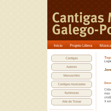
Início
Projeto Littera
Músic
Top
Cantigas
Luga
Autores
Jere
Manuscritos
Desc
Cantigas musicadas
Cida
Iluminuras
mas 
cris
X em
Arte de Trovar