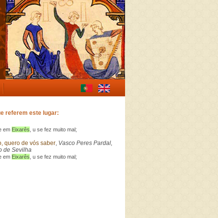
e referem este lugar:
 e em
Eixarês
, u se fez muito mal;
o, quero de vós saber
,
Vasco Peres Pardal,
 de Sevilha
 e em
Eixarês
, u se fez muito mal;