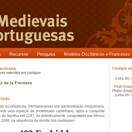
a
Recursos
Pesquisa
Modelos Occitânicos e Franceses
onínima
Cantigas qu
res referidos em cantigas
(Linha 26):
z de la Frontera
- Pedr'Amig
Pedro Amigo
(Linha 26):
rição
de da Andaluzia. Permanecendo sob administração muçulmana,
sob uma espécie de protetorado castelhano, após a conquista
tã de Sevilha em 1247, foi definitivamente conquistada por Afonso
 1266, na sequência da revolta dos mudejares