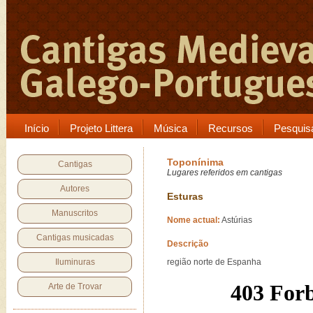
Início
Projeto Littera
Música
Recursos
Pesquis
Toponínima
Cantigas
Lugares referidos em cantigas
Autores
Esturas
Manuscritos
Nome actual:
Astúrias
Cantigas musicadas
Descrição
Iluminuras
região norte de Espanha
Arte de Trovar