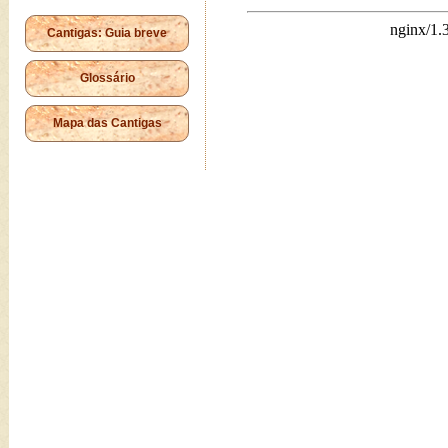
Cantigas: Guia breve
Glossário
Mapa das Cantigas