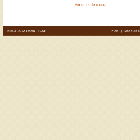
Ver em todo o ecrã
©2011-2012 Littera - FCSH
Início
|
Mapa do S