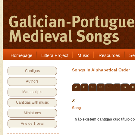
Homepage
Littera Project
Music
Resources
Se
Songs in Alphabetical Order
Cantigas
Authors
A
B
C
D
E
F
G
H
Manuscripts
X
Cantigas with music
Song
Miniatures
Não existem cantigas cujo título c
Arte de Trovar