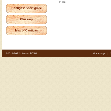
[^ top]
Cantigas: Short guide
Glossary
Map of Cantigas
©2011-2012 Littera - FCSH
Homepage
|