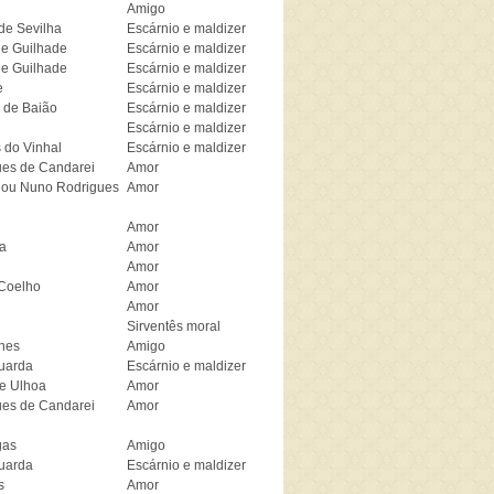
Amigo
de Sevilha
Escárnio e maldizer
de Guilhade
Escárnio e maldizer
de Guilhade
Escárnio e maldizer
e
Escárnio e maldizer
 de Baião
Escárnio e maldizer
Escárnio e maldizer
 do Vinhal
Escárnio e maldizer
es de Candarei
Amor
 ou Nuno Rodrigues
Amor
Amor
a
Amor
Amor
Coelho
Amor
Amor
Sirventês moral
hes
Amigo
uarda
Escárnio e maldizer
e Ulhoa
Amor
es de Candarei
Amor
gas
Amigo
uarda
Escárnio e maldizer
s
Amor