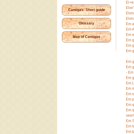
El-re
Elvir
Cantigas: Short guide
Elvir
Elvi
Glossary
Em a
Em A
Em e
Map of Cantigas
Em g
Em g
Em g
Em g
Em g
- Em
Em g
Em L
Em m
Em o
Em p
Em qu
Em q
veer!
Em S
Em ta
Em t