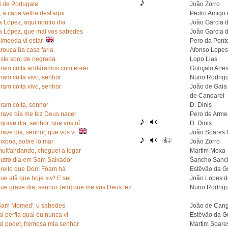
i de Portugale
João Zorro
', a capa velha dest'aqui
Pedro Amigo 
a López, aqui noutro dia
João Garcia 
ra López, que mal vos sabedes
João Garcia 
lmoeda vi estar
Pero da Pont
rouca ũa casa faria
Afonso Lopes
ste som de negrada
Lopo Lias
ram coita andáramos com el-rei
Gonçalo Anes
ram coita vivo, senhor
Nuno Rodrigu
ram coita vivo, senhor
João de Gaia
de Candarei
ram coita, senhor
D. Dinis
rave dia me fez Deus nacer
Pero de Arme
 grave dia, senhor, que vos oí
D. Dinis
rave dia, senhor, que vos vi
João Soares 
ixboa, sobre lo mar
João Zorro
uit'andando, cheguei a logar
Martim Moxa
utro dia em Sam Salvador
Sancho Sanc
reito que Dom Foam há
Estêvão da G
e afã que hoje viv'! E sei
João Lopes d
ue grave dia, senhor, [em] que me vos Deus fez
Nuno Rodrigu
am Momed', u sabedes
João de Can
l perfia qual eu nunca vi
Estêvão da G
al poder, fremosa mia senhor
Martim Soare