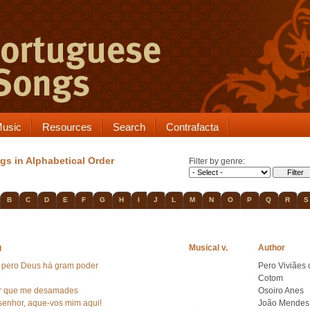
usic
Resources
Search
Contrafacta
gs in Alphabetical Order
Filter by genre:
B
C
D
E
F
G
H
I
J
L
M
N
O
P
Q
R
S
g
Musical v.
Author
] E pero Deus há gram poder
Pero Viviães 
Cotom
r que me desamades
Osoiro Anes
 senhor, aque-vos mim aqui!
João Mendes 