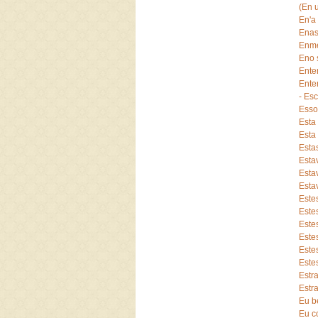
(En u
En'a
Enas
Enme
Eno 
Ente
Ente
- Es
Esso
Esta
Esta 
Esta
Esta
Esta
Esta
Este
Este
Este
Este
Este
Este
Estra
Estr
Eu b
Eu c