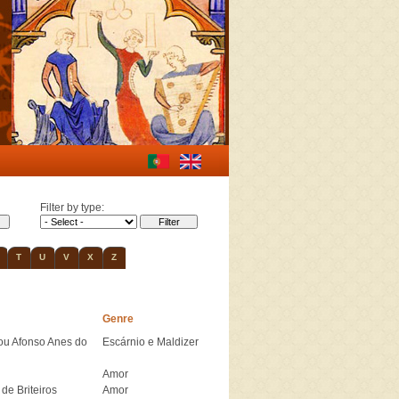
Filter by type:
T
U
V
X
Z
Genre
ou Afonso Anes do
Escárnio e Maldizer
Amor
de Briteiros
Amor