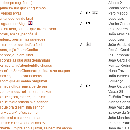
n tiempo cogi flores)
Afonso XI
 primeira rua que cheguemos
Martim Anes 
 verdes ervas
Pero Meogo
ntar quer'eu do brial
Lopo Lias
sagrado em Vigo
Martim Coda
nd'eu bem, senhor, que faz mal sem
Paio Soares 
nd'eu, amiga, per bõa fé
João Airas de
cudeiro, pois armas queredes
Lopo Lias
 mui pouco que hoj'eu falei
João Garcia 
 ama, cuj'é Joam Coelho
Fernão Garci
senhor, que ora filhei
Rui Fernande
s donzelas que aqui demandam
João Garcia 
va meu amig'atenden[d]'e chegou
Fernão Rodri
va-m'em Sam Clemenço, u fora fazer oraçom
Nuno Trez
vam hoje duas soldadeiras
João Baveca
s com que eu venho preguntei
Lourenço
s meus olhos nunca perderám
João Garcia 
s olhos meus hei mui gram razom
Vasco Gil
s que agora, madre, aqui som
Estêvão Fern
s que m'ora tolhem mia senhor
Afonso Sanc
s que ora dizem, mia senhor
João Vasques
ĩa vida viv'hoj'eu, senhor
Estêvão da G
anho mal e estranho pesar
João Mendes 
em me cuidava que er'avoleza
Pero da Pont
onvidei um prelado a jantar, se bem me venha
João de Gaia