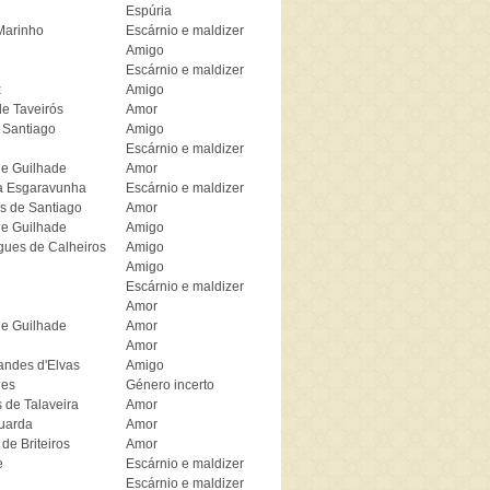
Espúria
Marinho
Escárnio e maldizer
Amigo
Escárnio e maldizer
x
Amigo
de Taveirós
Amor
 Santiago
Amigo
Escárnio e maldizer
de Guilhade
Amor
a Esgaravunha
Escárnio e maldizer
s de Santiago
Amor
de Guilhade
Amigo
gues de Calheiros
Amigo
Amigo
Escárnio e maldizer
Amor
de Guilhade
Amor
Amor
andes d'Elvas
Amigo
hes
Género incerto
 de Talaveira
Amor
uarda
Amor
de Briteiros
Amor
e
Escárnio e maldizer
Escárnio e maldizer