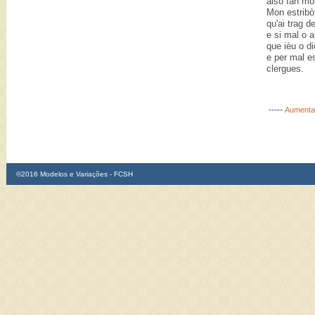
aisò fan mo
Mon estribò
qu'ai trag d
e si mal o a
que ièu o d
e per mal es
clergues.
-----
Aumentar
©2016 Modelos e Variações - FCSH