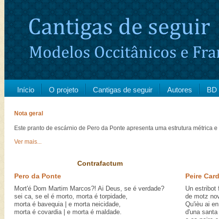
Início
O projeto
Cantigas de seguir
Autores
BD 
Nota geral
Este pranto de escárnio de Pero da Ponte apresenta uma estrutura métrica e
Ver mais...
Contrafactum
Pero da Ponte
Peire Car
Mort'é Dom Martim Marcos?! Ai Deus, se é verdade?
Un estribot 
sei ca, se el é morto, morta é torpidade,
de motz nove
morta é bavequia | e morta neicidade,
Qu'ièu ai e
morta é covardia | e morta é maldade.
d'una santa