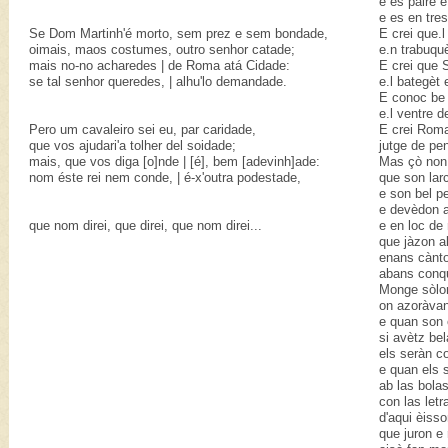
e es paire e 
e es en tre
Se Dom Martinh'é morto, sem prez e sem bondade,
E crei que.l
oimais, maos costumes, outro senhor catade;
e.n trabuqu
mais no-no acharedes | de Roma atá Cidade:
E crei que 
se tal senhor queredes, | alhu'lo demandade.
e.l bategèt 
E conoc be 
e.l ventre d
Pero um cavaleiro sei eu, par caridade,
E crei Roma
que vos ajudari'a tolher del soidade;
jutge de pe
mais, que vos diga [o]nde | [é], bem [adevinh]ade:
Mas çò non 
nom éste rei nem conde, | é-x'outra podestade,
que son lar
e son bel pe
e devèdon al
que nom direi, que direi, que nom direi...
e en loc de
que jàzon ab
enans cànto
abans conqu
Monge sòlon
on azoràvan
e quan son e
si avètz be
els seràn co
e quan els 
ab las bola
con las letr
d'aqui èisso
que juron e 