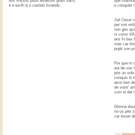
dos vossos póos levad'um gram saco,
que manhtas
e ir-se-lh'-á o castelo livrando.
e conquièr 
Juli Cesar 
per son esf
non ges qu'e
ni coms d'A
ans fo bas 
mas car fon
pujèt son pr
Per que·m c
aia de vos
pòs us sol
conquis lo m
aissi ben de
de vostr' a
com el del 
Dòmna douç
no·us pès s
car èsser d
-----
Aumentar