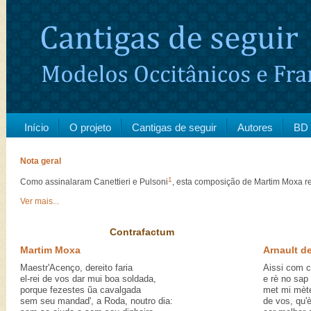
Início
O projeto
Cantigas de seguir
Autores
BD 
Nota geral
1
Como assinalaram Canettieri e Pulsoni
, esta composição de Martim Moxa re
Ver mais...
Contrafactum
Martim Moxa
Arnault d
Maestr'Acenço, dereito faria
Aissi com c
el-rei de vos dar mui boa soldada,
e rè no sap
porque fezestes ũa cavalgada
met mi mèt
sem seu mandad', a Roda, noutro dia:
de vos, qu'