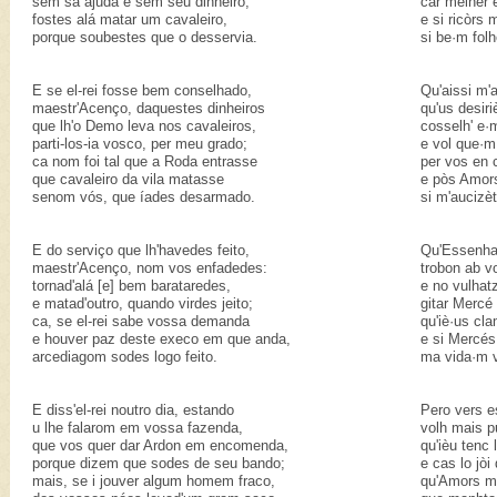
sem sa ajuda e sem seu dinheiro,
car melher 
fostes alá matar um cavaleiro,
e si ricòrs 
porque soubestes que o desservia.
si be·m folh
E se el-rei fosse bem conselhado,
Qu'aissi m'
maestr'Acenço, daquestes dinheiros
qu'us desir
que lh'o Demo leva nos cavaleiros,
cosselh' e·
parti-los-ia vosco, per meu grado;
e vol que·m 
ca nom foi tal que a Roda entrasse
per vos en 
que cavaleiro da vila matasse
e pòs Amors
senom vós, que íades desarmado.
si m'aucizèt
E do serviço que lh'havedes feito,
Qu'Essenha
maestr'Acenço, nom vos enfadedes:
trobon ab v
tornad'alá [e] bem barataredes,
e no vulhat
e matad'outro, quando virdes jeito;
gitar Merc
ca, se el-rei sabe vossa demanda
qu'iè·us cl
e houver paz deste execo em que anda,
e si Mercés
arcediagom sodes logo feito.
ma vida·m v
E diss'el-rei noutro dia, estando
Pero vers e
u lhe falarom em vossa fazenda,
volh mais p
que vos quer dar Ardon em encomenda,
qu'ièu tenc 
porque dizem que sodes de seu bando;
e cas lo jòi
mais, se i jouver algum homem fraco,
qu'Amors me