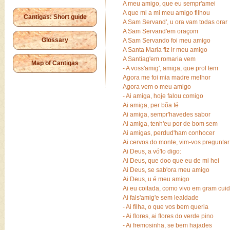
A meu amigo, que eu sempr'amei
A que mi a mi meu amigo filhou
Cantigas: Short guide
A Sam Servand', u ora vam todas orar
A Sam Servand'em oraçom
Glossary
A Sam Servando foi meu amigo
A Santa Maria fiz ir meu amigo
A Santiag'em romaria vem
Map of Cantigas
- A voss'amig', amiga, que prol tem
Agora me foi mia madre melhor
Agora vem o meu amigo
- Ai amiga, hoje falou comigo
Ai amiga, per bõa fé
Ai amiga, sempr'havedes sabor
Ai amiga, tenh'eu por de bom sem
Ai amigas, perdud'ham conhocer
Ai cervos do monte, vim-vos preguntar
Ai Deus, a vó'lo digo:
Ai Deus, que doo que eu de mi hei
Ai Deus, se sab'ora meu amigo
Ai Deus, u é meu amigo
Ai eu coitada, como vivo em gram cui
Ai fals'amig'e sem lealdade
- Ai filha, o que vos bem queria
- Ai flores, ai flores do verde pino
- Ai fremosinha, se bem hajades