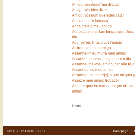
Amigo, veestes-m'um di'aqui
Amigo, vós ides dizer
Amigo, vós nom queredes catar
And'ora trist'e fremosa
Anda triste o meu amigo
Aquestas noites tam longas que Deus
dia
Aqui vej'eu, filha, o voss'amigo
As frores do meu amigo
Assanhei-m'eu muit'a meu amigo
Assanhei-me-vos, amigo, noutro dia
Assanhei-me-vos, amigo, per bõa fé,
Assanhou-s'o meu amigo
Assanhou-se, madr[e], o que mi quer
Assaz é meu amigo trobador
Atender quer'eu mandado que m'envi
amigo
[^ top]
©2011-2012 Littera - FCSH
Homepage
|