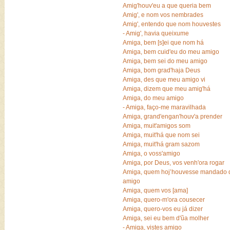
Amig'houv'eu a que queria bem
Amig', e nom vos nembrades
Amig', entendo que nom houvestes
- Amig', havia queixume
Amiga, bem [s]ei que nom há
Amiga, bem cuid'eu do meu amigo
Amiga, bem sei do meu amigo
Amiga, bom grad'haja Deus
Amiga, des que meu amigo vi
Amiga, dizem que meu amig'há
Amiga, do meu amigo
- Amiga, faço-me maravilhada
Amiga, grand'engan'houv'a prender
Amiga, muit'amigos som
Amiga, muit'há que nom sei
Amiga, muit'há gram sazom
Amiga, o voss'amigo
Amiga, por Deus, vos venh'ora rogar
Amiga, quem hoj’houvesse mandado 
amigo
Amiga, quem vos [ama]
Amiga, quero-m'ora cousecer
Amiga, quero-vos eu já dizer
Amiga, sei eu bem d'ũa molher
- Amiga, vistes amigo