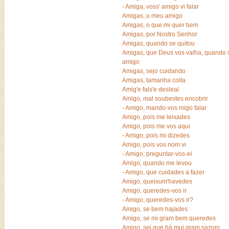
- Amiga, voss' amigo vi falar
Amigas, o meu amigo
Amigas, o que mi quer bem
Amigas, por Nostro Senhor
Amigas, quando se quitou
Amigas, que Deus vos valha, quando
amigo
Amigas, sejo cuidando
Amigas, tamanha coita
Amig'e fals'e desleal
Amigo, mal soubestes encobrir
- Amigo, mando-vos migo falar
Amigo, pois me leixades
Amigo, pois me vos aqui
- Amigo, pois mi dizedes
Amigo, pois vos nom vi
- Amigo, preguntar-vos-ei
Amigo, quando me levou
- Amigo, que cuidades a fazer
Amigo, queixum'havedes
Amigo, queredes-vos ir
- Amigo, queredes-vos ir?
Amigo, se bem hajades
Amigo, se mi gram bem queredes
Amigo, sei que há mui gram sazom