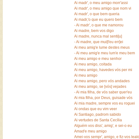
Ai madr', o meu amigo morr'assi
Ai madr', o meu amigo que nom vi
Ai madr', o que bem queria
Ai madr,'o que eu quero bem
- Ai madr', o que me namorou
Ai madre, bem vos digo
Ai madre, nunca mal senti[u]
- Ai madre, que mui[t'eu err]ei
Ai meu amig'e lume destes meus
- Ai meu amig'e meu lum'e meu bem
Ai meu amigo e meu senhor
Ai meu amigo, coitada
Ai meu amigo, havedes vós per mi
Ai meu amigo
Ai meu amigo, pero vós andades
Ai meu amigo, se [vós] vejades
- Ai mia filha, de vós saber quer'eu
Ai mia filha, por Deus, guisade vós
Ai mia madre, sempre vos eu roguei
Ai ondas que eu vim veer
Ai Santiago, padrom sabido
Ai vertudes de Santa Cecília
Alguém vos diss', amig', e sei-o eu
Amad'e meu amigo
Amei-vos sempr', amigo, e fiz-vos lea