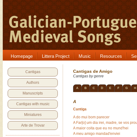
Homepage
Littera Project
Music
Resources
Se
Cantigas de Amigo
Cantigas
Cantigas by genre
Authors
A
B
C
D
E
F
G
H
Manuscripts
A
Cantigas with music
Cantiga
Miniatures
A do mui bom parecer
A Far[o] um dia irei, madre, se vos pr
Arte de Trovar
A maior coita que eu no mund'hei
A meu amigo mandad'enviei