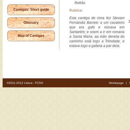
Refrão
Cantigas: Short guide
Rubrica:
Esta cantiga de cima fez Stevam
Glossary
Fernándiz Barreto a um cavaleiro
que era gafo e morava em
Santarém; e soem a ir em romaria
Map of Cantigas
a Santa Maria; aa mão dereita do
caminho está logo a Triindade, e
estava logo a gafaria a par dela.
©2011-2012 Littera - FCSH
Homepage
|