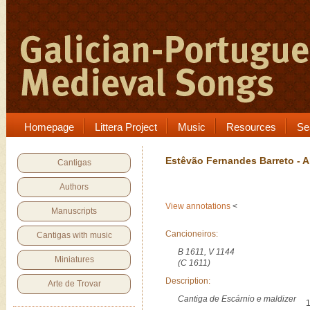
Homepage
Littera Project
Music
Resources
Se
Estêvão Fernandes Barreto - A
Cantigas
Authors
View annotations
<
Manuscripts
Cancioneiros:
Cantigas with music
B 1611, V 1144
Miniatures
(C 1611)
Description:
Arte de Trovar
Cantiga de Escárnio e maldizer