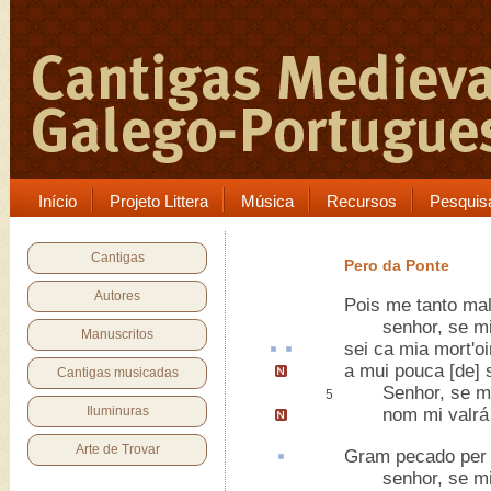
Início
Projeto Littera
Música
Recursos
Pesquis
Cantigas
Pero da Ponte
Autores
Pois me tanto mal
senhor, se mi 
Manuscritos
sei
ca
mia mort'
o
a mui pouca [de]
Cantigas musicadas
Senhor, se mi 
5
Iluminuras
nom mi valr
Arte de Trovar
Gram pecado
pe
senhor, se mi 