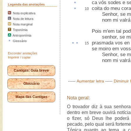
ca
vós sodes e s
Legenda das anotações
coita
do meu cor
10
Nota explicativa
Senhor, se mi 
Nota de leitura
nom mi valrá 
Nota marginal
Toponímia
Pois m'em tal pod
Antroponímia
senhor, se mi 
Glossário
prasmada
vos
en
15
se moiro em voss
Esconder anotações
Senhor, se mi 
Imprimir / copiar
nom mi valrá 
Cantigas: Guia breve
-----
Aumentar letra
-----
Diminuir 
Glossário
Mapa das Cantigas
Nota geral:
O trovador diz à sua senhora
dentro em breve ouvirá notícia
o fizer, só Deus lhe poderá
pecado, pelo qual será forteme
Tópica quanto ao tema, a c