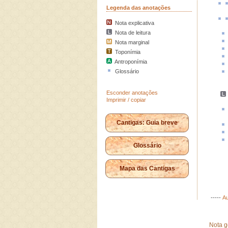
Legenda das anotações
Nota explicativa
Nota de leitura
Nota marginal
Toponímia
Antroponímia
Glossário
Esconder anotações
Imprimir / copiar
Cantigas: Guia breve
Glossário
Mapa das Cantigas
-----
Au
Nota g