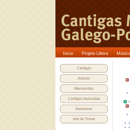
Início
Projeto Littera
Músic
Cantigas
Autores
Manuscritos
Cantigas musicadas
Iluminuras
Arte de Trovar