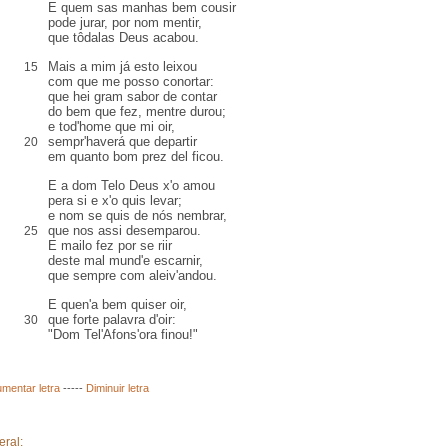
E quem sas
manhas
bem
cousir
pode jurar, por nom mentir,
que
tôdalas
Deus
acabou
.
Mais a mim já
esto
leixou
15
com que me posso
conortar
:
que hei gram
sabor
de contar
do bem que fez,
mentre
durou;
e tod'home que mi
oir
,
sempr'haverá que
departir
20
em quanto bom prez del ficou.
E a dom Telo
Deus x'o amou
pera si e x'o quis levar;
e nom se quis de nós
nembrar
,
que nos assi desemparou.
25
E
mailo
fez por se riir
deste mal mund'e
escarnir
,
que sempre com
aleiv
'andou.
E quen'a bem quiser oir,
que forte palavra d'oir:
30
"Dom Tel'Afons'ora finou!"
mentar letra
-----
Diminuir letra
eral: