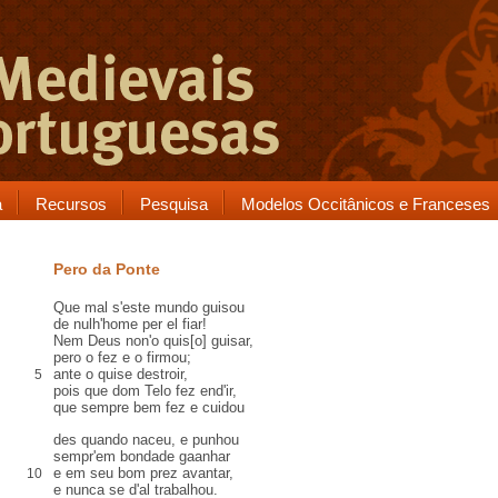
a
Recursos
Pesquisa
Modelos Occitânicos e Franceses
Pero da Ponte
Que mal s'este mundo guisou
de nulh'home per el fiar!
Nem Deus non'o quis[o] guisar,
pero
o fez e o firmou;
ante o quise destroir,
5
pois que
dom Telo
fez
end
'ir,
que sempre bem fez e cuidou
des quando naceu, e
punhou
sempr'em bondade gaanhar
e em seu bom
prez
avantar
,
10
e nunca se d'
al
trabalhou
.