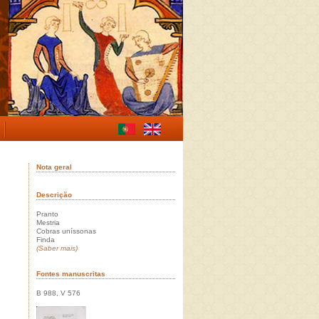
Nota geral
Descrição
Pranto
Mestria
Cobras uníssonas
Finda
(Saber mais)
Fontes manuscritas
B 988, V 576