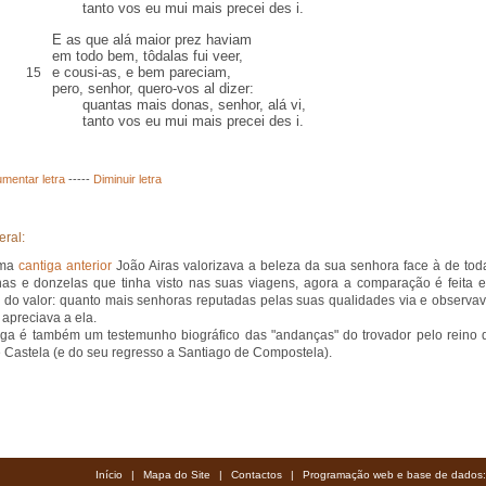
tanto vos eu mui mais precei des i.
E as que alá maior
prez
haviam
em todo bem, tôdalas fui veer,
e cousi-as, e bem pareciam,
15
pero, senhor, quero-vos
al
dizer:
quantas mais donas, senhor, alá vi,
tanto vos eu mui mais precei des i.
mentar letra
-----
Diminuir letra
eral:
uma
cantiga anterior
João Airas valorizava a beleza da sua senhora face à de tod
as e donzelas que tinha visto nas suas viagens, agora a comparação é feita 
 do valor: quanto mais senhoras reputadas pelas suas qualidades via e observav
 apreciava a ela.
iga é também um testemunho biográfico das "andanças" do trovador pelo reino 
 Castela (e do seu regresso a Santiago de Compostela).
Início
|
Mapa do Site
|
Contactos
|
Programação web e base de dados