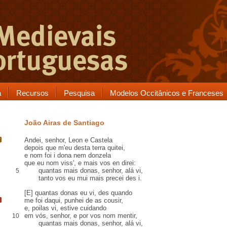
a
Recursos
Pesquisa
Modelos Occitânicos e Franceses
João Airas de Santiago
Andei, senhor,
Leon
e
Castela
depois que m'eu desta terra
quitei
,
e nom foi
i
dona nem donzela
que eu nom viss', e mais vos
en
direi:
quantas mais donas, senhor,
alá
vi,
5
tanto vos eu mui mais
precei
des i
.
[E] quantas donas eu vi, des quando
me
foi
daqui,
punhei de as cousir,
e, poilas vi,
estive cuidando
em vós, senhor, e por vos nom mentir,
10
quantas mais donas, senhor, alá vi,