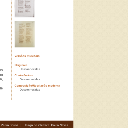
Versões musicais
Originais
Desconhecidas
as
em
Contrafactum
a,
Desconhecidas
Composição/Recriação moderna
de
Desconhecidas
: Pedro Sousa
|
Design de interface: Paula Neves