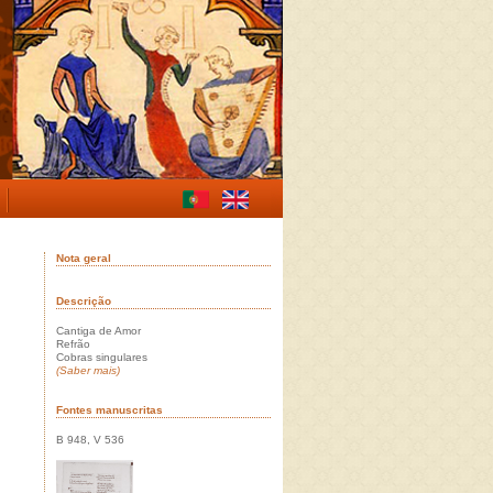
Nota geral
Descrição
Cantiga de Amor
Refrão
Cobras singulares
(Saber mais)
Fontes manuscritas
B 948, V 536