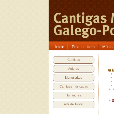
Início
Projeto Littera
Músic
Cantigas
Autores
Manuscritos
Cantigas musicadas
Iluminuras
Arte de Trovar