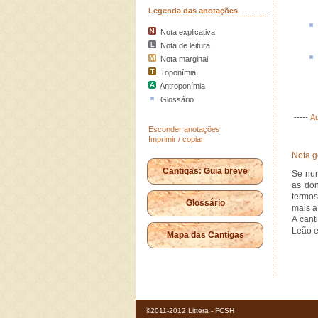
Legenda das anotações
Nota explicativa
Nota de leitura
Nota marginal
Toponímia
Antroponímia
Glossário
-----
Au
Esconder anotações
Imprimir / copiar
Nota g
Cantigas: Guia breve
Se n
as don
termos
Glossário
mais a
A cant
Leão e
Mapa das Cantigas
©2011-2012 Littera - FCSH