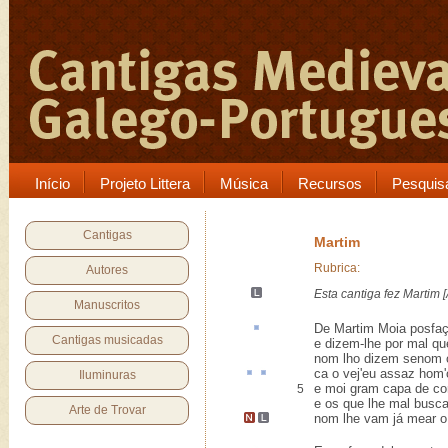
Início
Projeto Littera
Música
Recursos
Pesquis
Cantigas
Martim
Rubrica:
Autores
Esta cantiga
fez Martim [
Manuscritos
De Martim Moia
posfa
Cantigas musicadas
e dizem-lhe por mal qu
nom lho dizem senom 
ca
o vej'eu assaz hom'
Iluminuras
e moi gram capa de cor
5
e os que lhe mal busca
Arte de Trovar
nom lhe vam
já mear
o