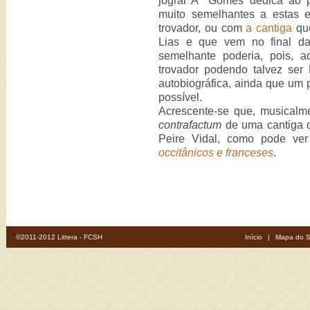
jogral Aº Gomes dedica ao 
muito semelhantes a estas 
trovador, ou com
a cantiga
que
Lias e que vem no final da
semelhante poderia, pois, 
trovador podendo talvez ser 
autobiográfica, ainda que um 
possível.
Acrescente-se que, musicalm
contrafactum
de uma cantiga d
Peire Vidal, como pode ve
occitânicos e franceses
.
©2011-2012 Littera - FCSH
Início
|
Mapa do S