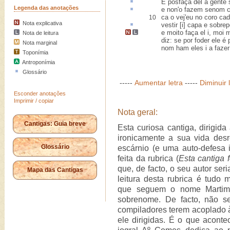
E posfaça del a gente
Legenda das anotações
e non'o fazem senom
ca o vej'eu no coro cad
10
Nota explicativa
vestir [i] capa e
sobrep
e
moito faça el
i, moi 
Nota de leitura
diz
: se por foder ele é
Nota marginal
nom ham eles i a fazer 
Toponímia
Antroponímia
Glossário
-----
Aumentar letra
-----
Diminuir 
Esconder anotações
Imprimir / copiar
Nota geral:
Cantigas: Guia breve
Esta curiosa cantiga, dirigida
ironicamente a sua vida des
Glossário
escárnio (e uma auto-defesa i
feita da rubrica (
Esta cantiga 
que, de facto, o seu autor ser
Mapa das Cantigas
leitura desta rubrica é tudo
que seguem o nome Martim,
sobrenome. De facto, não s
compiladores terem acoplado à
ele dirigidas. É o que acont